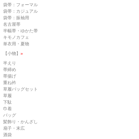
袋帯：フォーマル
袋帯：カジュアル
袋帯：振袖用
名古屋帯
半幅帯・ゆかた帯
キモノカフェ
単衣用・夏物
【小物】
»
半えり
帯締め
帯揚げ
重ね衿
草履バッグセット
草履
下駄
巾着
バッグ
髪飾り・かんざし
扇子・末広
酒袋