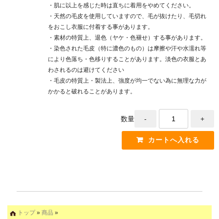
・肌に以上を感じた時は直ちに着用をやめてください。
・天然の毛皮を使用していますので、毛が抜けたり、毛切れ
をおこし衣服に付着する事があります。
・素材の特質上、退色（ヤケ・色褪せ）する事があります。
・染色された毛皮（特に濃色のもの）は摩擦や汗や水濡れ等
により色落ち・色移りすることがあります。淡色の衣服とあ
わされるのは避けてください
・毛皮の特質上・製法上、強度が均一でない為に無理な力が
かかると破れることがあります。
数量
トップ
»
商品
»