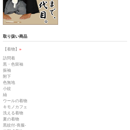
取り扱い商品
【着物】
»
訪問着
黒・色留袖
振袖
附下
色無地
小紋
紬
ウールの着物
キモノカフェ
洗える着物
夏の着物
黒紋付-喪服-