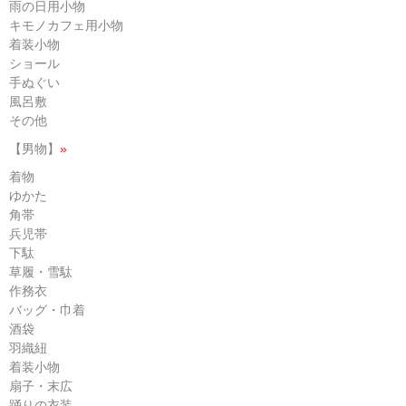
雨の日用小物
キモノカフェ用小物
着装小物
ショール
手ぬぐい
風呂敷
その他
【男物】
»
着物
ゆかた
角帯
兵児帯
下駄
草履・雪駄
作務衣
バッグ・巾着
酒袋
羽織紐
着装小物
扇子・末広
踊りの衣装