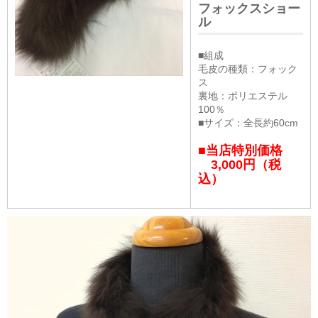
フォックスショー
ル
■組成
毛皮の種類：フォック
ス
裏地：ポリエステル
100％
■サイズ：全長約60cm
■当店特別価格
3,000円（税
込）