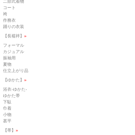
二部式着物
コート
袴
作務衣
踊りの衣装
【長襦袢】
»
フォーマル
カジュアル
振袖用
夏物
仕立上がり品
【ゆかた】
»
浴衣-ゆかた-
ゆかた帯
下駄
巾着
小物
甚平
【帯】
»