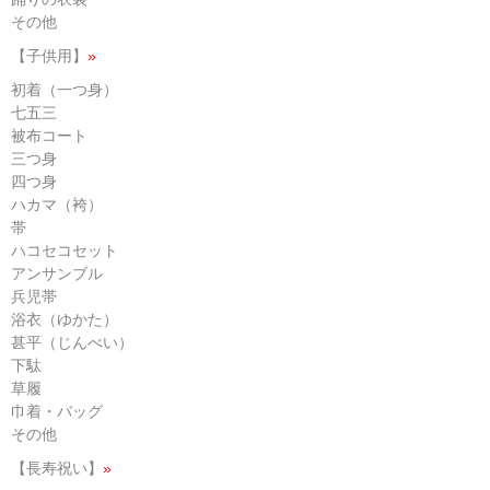
その他
【子供用】
»
初着（一つ身）
七五三
被布コート
三つ身
四つ身
ハカマ（袴）
帯
ハコセコセット
アンサンブル
兵児帯
浴衣（ゆかた）
甚平（じんべい）
下駄
草履
巾着・バッグ
その他
【長寿祝い】
»