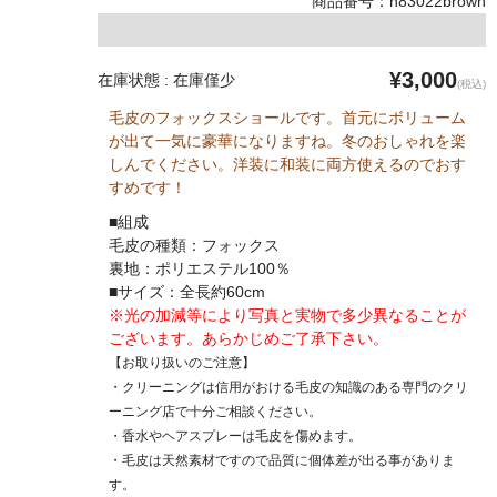
商品番号：n83022brown
¥3,000
在庫状態 : 在庫僅少
(税込)
毛皮のフォックスショールです。首元にボリューム
が出て一気に豪華になりますね。冬のおしゃれを楽
しんでください。洋装に和装に両方使えるのでおす
すめです！
■組成
毛皮の種類：フォックス
裏地：ポリエステル100％
■サイズ：全長約60cm
※光の加減等により写真と実物で多少異なることが
ございます。あらかじめご了承下さい。
【お取り扱いのご注意】
・クリーニングは信用がおける毛皮の知識のある専門のクリ
ーニング店で十分ご相談ください。
・香水やヘアスプレーは毛皮を傷めます。
・毛皮は天然素材ですので品質に個体差が出る事がありま
す。