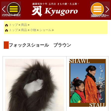
トップ
»
商品
»
トップ
»
商品
»
小物
»
ショール
»
フォックスショール ブラウン