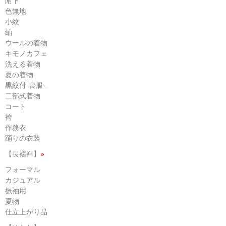
附下
色無地
小紋
紬
ウールの着物
キモノカフェ
洗える着物
夏の着物
黒紋付-喪服-
二部式着物
コート
袴
作務衣
踊りの衣装
【長襦袢】
»
フォーマル
カジュアル
振袖用
夏物
仕立上がり品