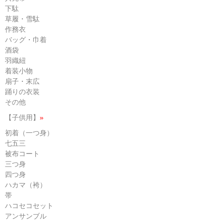
下駄
草履・雪駄
作務衣
バッグ・巾着
酒袋
羽織紐
着装小物
扇子・末広
踊りの衣装
その他
【子供用】
»
初着（一つ身）
七五三
被布コート
三つ身
四つ身
ハカマ（袴）
帯
ハコセコセット
アンサンブル