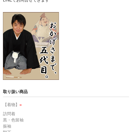
LINEでお問合せできます
取り扱い商品
【着物】
»
訪問着
黒・色留袖
振袖