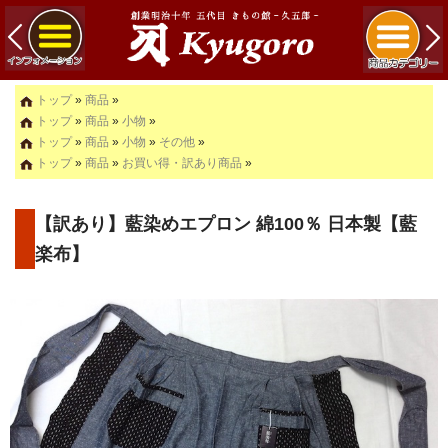
トップ
»
商品
»
トップ
»
商品
»
小物
»
トップ
»
商品
»
小物
»
その他
»
トップ
»
商品
»
お買い得・訳あり商品
»
【訳あり】藍染めエプロン 綿100％ 日本製【藍
楽布】