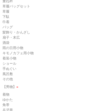
重ね衿
草履バッグセット
草履
下駄
巾着
バッグ
髪飾り・かんざし
扇子・末広
酒袋
雨の日用小物
キモノカフェ用小物
着装小物
ショール
手ぬぐい
風呂敷
その他
【男物】
»
着物
ゆかた
角帯
兵児帯