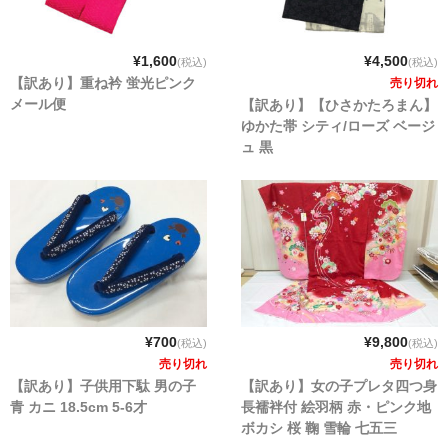
¥1,600
¥4,500
(税込)
(税込)
【訳あり】重ね衿 蛍光ピンク
売り切れ
メール便
【訳あり】【ひさかたろまん】
ゆかた帯 シティ/ローズ ベージ
ュ 黒
¥700
¥9,800
(税込)
(税込)
売り切れ
売り切れ
【訳あり】子供用下駄 男の子
【訳あり】女の子プレタ四つ身
青 カニ 18.5cm 5-6才
長襦袢付 絵羽柄 赤・ピンク地
ボカシ 桜 鞠 雪輪 七五三