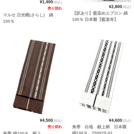
¥1,400
(税込)
¥2,800
(税込)
売り切れ
【訳あり】藍染めエプロン 綿
マルセ 日光晒(さらし) 綿
100％ 日本製【藍楽布】
100％
¥4,500
¥4,600
(税込)
(税込)
角帯 白地 献上柄 日本製
売り切れ
綿100％ 250829-02
角帯-綿100％ 献上