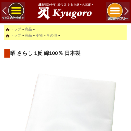
トップ
»
商品
»
トップ
»
商品
»
小物
»
その他
»
晒 さらし 1反 綿100％ 日本製