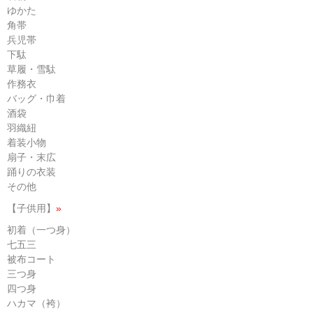
ゆかた
角帯
兵児帯
下駄
草履・雪駄
作務衣
バッグ・巾着
酒袋
羽織紐
着装小物
扇子・末広
踊りの衣装
その他
【子供用】
»
初着（一つ身）
七五三
被布コート
三つ身
四つ身
ハカマ（袴）