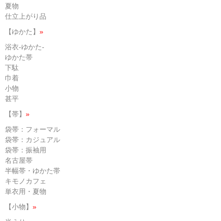
夏物
仕立上がり品
【ゆかた】
»
浴衣-ゆかた-
ゆかた帯
下駄
巾着
小物
甚平
【帯】
»
袋帯：フォーマル
袋帯：カジュアル
袋帯：振袖用
名古屋帯
半幅帯・ゆかた帯
キモノカフェ
単衣用・夏物
【小物】
»