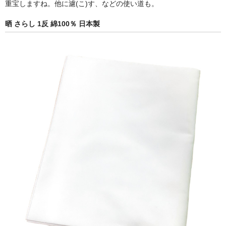
重宝しますね。他に濾(こ)す、などの使い道も。
晒 さらし 1反 綿100％ 日本製