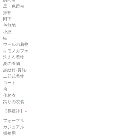
黒・色留袖
振袖
附下
色無地
小紋
紬
ウールの着物
キモノカフェ
洗える着物
夏の着物
黒紋付-喪服-
二部式着物
コート
袴
作務衣
踊りの衣装
【長襦袢】
»
フォーマル
カジュアル
振袖用