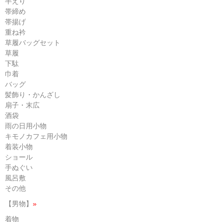
半えり
帯締め
帯揚げ
重ね衿
草履バッグセット
草履
下駄
巾着
バッグ
髪飾り・かんざし
扇子・末広
酒袋
雨の日用小物
キモノカフェ用小物
着装小物
ショール
手ぬぐい
風呂敷
その他
【男物】
»
着物