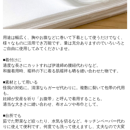
用途は幅広く、胸やお腹などに巻いて下着として使うだけでなく、
様々なものに活用でき万能です。量は充分ありますのでいろいろと
ご自由に使用してみてくださいませ。
■着付けに
適度な長さにカットすれば伊達締め腰紐代わりなど。
和服着用時、襦袢の下に着る肌襦袢も晒を縫い合わせた物です。
■素材として用いる
怪我の対処に。清潔ならガーゼ代わりに。複数に裂いて包帯の代用
も。
妊婦が安産を祈り「お腹帯」と呼んで着用することも。
適当な大きさに縫い合わせ、布オムツや布巾として。
■台所でも
茹でた野菜など絞ったり、水気を切るなど。キッチンペーパー代わ
りに使えて便利です。何度でも洗って使えますし、丈夫なので大変