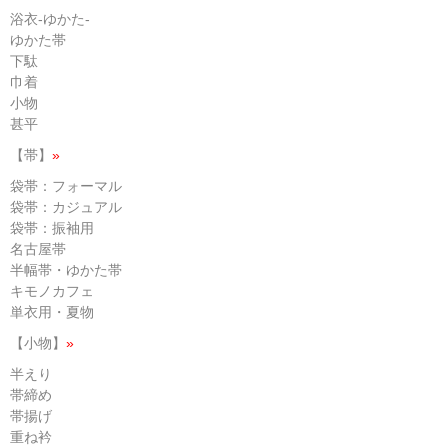
浴衣-ゆかた-
ゆかた帯
下駄
巾着
小物
甚平
【帯】
»
袋帯：フォーマル
袋帯：カジュアル
袋帯：振袖用
名古屋帯
半幅帯・ゆかた帯
キモノカフェ
単衣用・夏物
【小物】
»
半えり
帯締め
帯揚げ
重ね衿