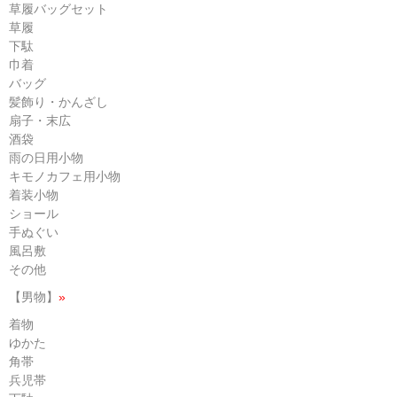
草履バッグセット
草履
下駄
巾着
バッグ
髪飾り・かんざし
扇子・末広
酒袋
雨の日用小物
キモノカフェ用小物
着装小物
ショール
手ぬぐい
風呂敷
その他
【男物】
»
着物
ゆかた
角帯
兵児帯