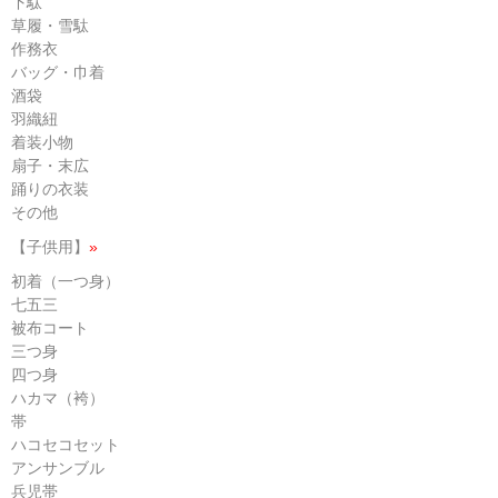
下駄
草履・雪駄
作務衣
バッグ・巾着
酒袋
羽織紐
着装小物
扇子・末広
踊りの衣装
その他
【子供用】
»
初着（一つ身）
七五三
被布コート
三つ身
四つ身
ハカマ（袴）
帯
ハコセコセット
アンサンブル
兵児帯