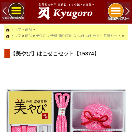
トップ
»
商品
»
トップ
»
商品
»
子供用
»
子供用の着物【ハコセコセット】筥迫セット
»
【美やび】はこせこセット【15874】