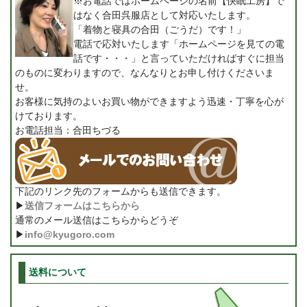
※お電話ではホームページの名前【快眠工房】で
はなく合田呉服店として対応いたします。
「着物と寝具の合田（ごうだ）です！」
電話で応対いたします「ホームページを見ての電
話です・・・」と言っていただければすぐに担当
のものに変わりますので、なんなりとお申し付けくださいま
せ。
お客様に気持のよいお買い物ができますよう迅速・丁寧を心が
けております。
お電話担当：合田ちづる
下記のリンク先のフォームからも送信できます。
▶
送信フォームはこちらから
通常のメール送信はこちらからどうぞ
▶
info@kyugoro.com
送料について