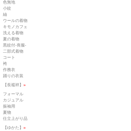
色無地
小紋
紬
ウールの着物
キモノカフェ
洗える着物
夏の着物
黒紋付-喪服-
二部式着物
コート
袴
作務衣
踊りの衣装
【長襦袢】
»
フォーマル
カジュアル
振袖用
夏物
仕立上がり品
【ゆかた】
»