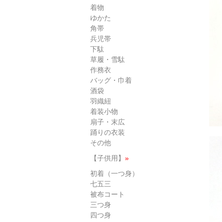
着物
ゆかた
角帯
兵児帯
下駄
草履・雪駄
作務衣
バッグ・巾着
酒袋
羽織紐
着装小物
扇子・末広
踊りの衣装
その他
【子供用】
»
初着（一つ身）
七五三
被布コート
三つ身
四つ身