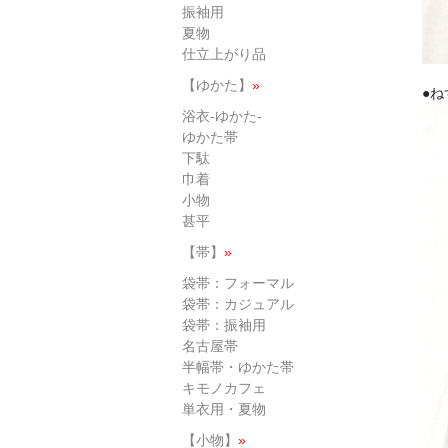
振袖用
夏物
仕立上がり品
【ゆかた】
»
●
浴衣-ゆかた-
ゆかた帯
下駄
巾着
小物
甚平
【帯】
»
袋帯：フォーマル
袋帯：カジュアル
袋帯：振袖用
名古屋帯
半幅帯・ゆかた帯
キモノカフェ
単衣用・夏物
【小物】
»