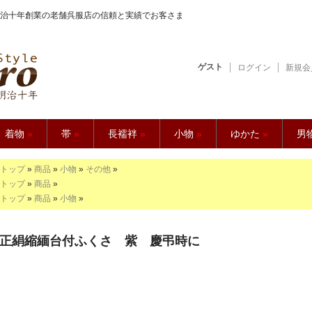
治十年創業の老舗呉服店の信頼と実績でお客さま
ゲスト
ログイン
新規会
【久五郎】
着物
»
帯
»
長襦袢
»
小物
»
ゆかた
»
男
トップ
»
商品
»
小物
»
その他
»
トップ
»
商品
»
トップ
»
商品
»
小物
»
正絹縮緬台付ふくさ 紫 慶弔時に