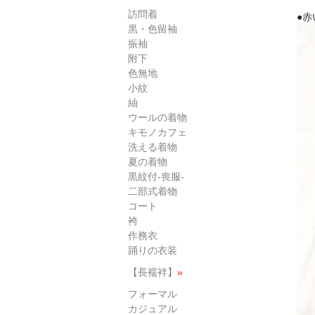
訪問着
●
黒・色留袖
振袖
附下
色無地
小紋
紬
ウールの着物
キモノカフェ
洗える着物
夏の着物
黒紋付-喪服-
二部式着物
コート
袴
作務衣
踊りの衣装
【長襦袢】
»
フォーマル
カジュアル