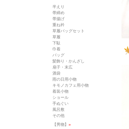
半えり
帯締め
帯揚げ
重ね衿
草履バッグセット
草履
下駄
巾着
バッグ
髪飾り・かんざし
扇子・末広
酒袋
雨の日用小物
キモノカフェ用小物
着装小物
ショール
手ぬぐい
風呂敷
その他
【男物】
»