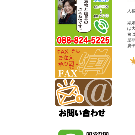
人
結
は
台
是
慶