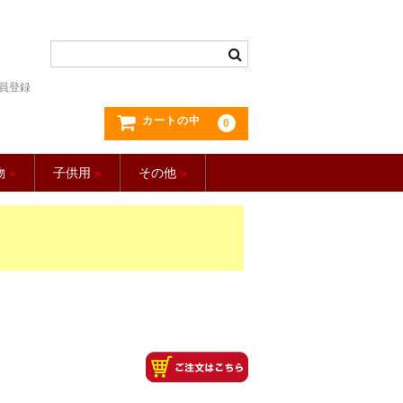
員登録
カートの中
0
物
»
子供用
»
その他
»