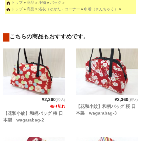
トップ
»
商品
»
小物
»
バッグ
»
トップ
»
商品
»
浴衣（ゆかた）コーナー
»
巾着（きんちゃく）
»
こちらの商品もおすすめです。
¥2,360
¥2,360
(税込)
(税込)
【花和小紋】和柄バッグ 桜 日
売り切れ
本製 wagarabag-3
【花和小紋】和柄バッグ 桜 日
本製 wagarabag-2