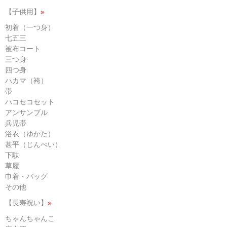
【子供用】
»
初着（一つ身）
七五三
被布コート
三つ身
四つ身
ハカマ（袴）
帯
ハコセコセット
アンサンブル
兵児帯
浴衣（ゆかた）
甚平（じんべい）
下駄
草履
巾着・バッグ
その他
【長寿祝い】
»
ちゃんちゃんこ