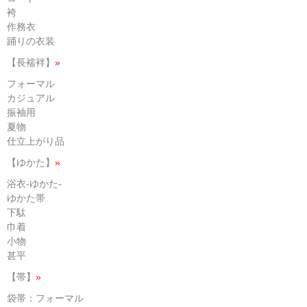
袴
作務衣
踊りの衣装
【長襦袢】
»
フォーマル
カジュアル
振袖用
夏物
仕立上がり品
【ゆかた】
»
浴衣-ゆかた-
ゆかた帯
下駄
巾着
小物
甚平
【帯】
»
袋帯：フォーマル