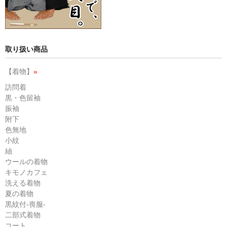
取り扱い商品
【着物】
»
訪問着
黒・色留袖
振袖
附下
色無地
小紋
紬
ウールの着物
キモノカフェ
洗える着物
夏の着物
黒紋付-喪服-
二部式着物
コート