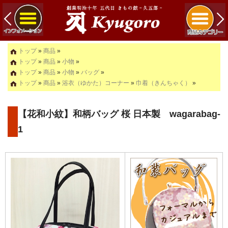
トップ
»
商品
»
トップ
»
商品
»
小物
»
トップ
»
商品
»
小物
»
バッグ
»
トップ
»
商品
»
浴衣（ゆかた）コーナー
»
巾着（きんちゃく）
»
【花和小紋】和柄バッグ 桜 日本製 wagarabag-
1