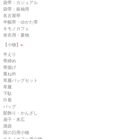
袋帯：カジュアル
袋帯：振袖用
名古屋帯
半幅帯・ゆかた帯
キモノカフェ
単衣用・夏物
【小物】
»
半えり
帯締め
帯揚げ
重ね衿
草履バッグセット
草履
下駄
巾着
バッグ
髪飾り・かんざし
扇子・末広
酒袋
雨の日用小物
キモノカフェ用小物