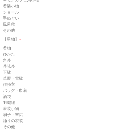
着装小物
ショール
手ぬぐい
風呂敷
その他
【男物】
»
着物
ゆかた
角帯
兵児帯
下駄
草履・雪駄
作務衣
バッグ・巾着
酒袋
羽織紐
着装小物
扇子・末広
踊りの衣装
その他