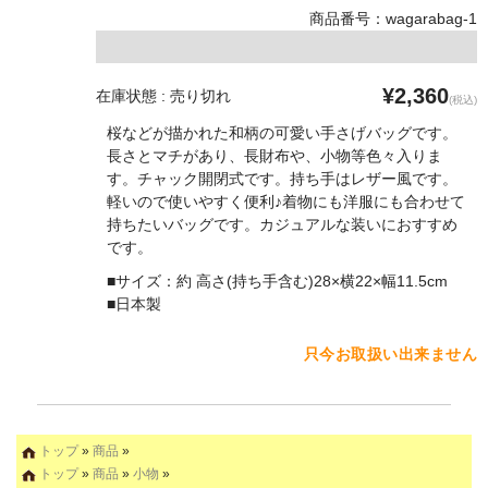
商品番号：wagarabag-1
¥2,360
在庫状態 : 売り切れ
(税込)
桜などが描かれた和柄の可愛い手さげバッグです。
長さとマチがあり、長財布や、小物等色々入りま
す。チャック開閉式です。持ち手はレザー風です。
軽いので使いやすく便利♪着物にも洋服にも合わせて
持ちたいバッグです。カジュアルな装いにおすすめ
です。
■サイズ：約 高さ(持ち手含む)28×横22×幅11.5cm
■日本製
只今お取扱い出来ません
トップ
»
商品
»
トップ
»
商品
»
小物
»