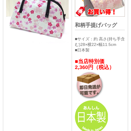
和柄手提げバッグ
■サイズ：約 高さ(持ち手含
む)28×横22×幅11.5cm
■日本製
■当店特別価
2,360円（税込）