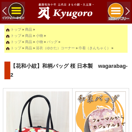
トップ
»
商品
»
トップ
»
商品
»
小物
»
トップ
»
商品
»
小物
»
バッグ
»
トップ
»
商品
»
浴衣（ゆかた）コーナー
»
巾着（きんちゃく）
»
【花和小紋】和柄バッグ 桜 日本製 wagarabag-
2