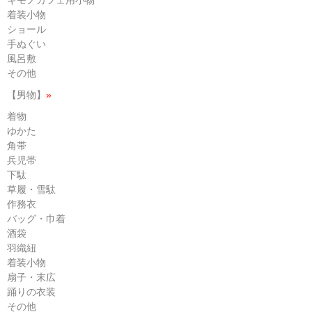
着装小物
ショール
手ぬぐい
風呂敷
その他
【男物】
»
着物
ゆかた
角帯
兵児帯
下駄
草履・雪駄
作務衣
バッグ・巾着
酒袋
羽織紐
着装小物
扇子・末広
踊りの衣装
その他