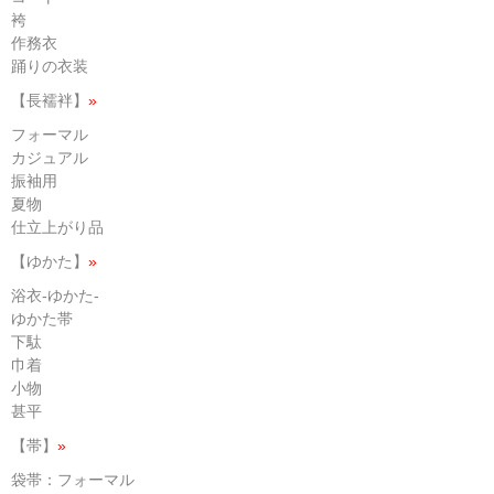
袴
作務衣
踊りの衣装
【長襦袢】
»
フォーマル
カジュアル
振袖用
夏物
仕立上がり品
【ゆかた】
»
浴衣-ゆかた-
ゆかた帯
下駄
巾着
小物
甚平
【帯】
»
袋帯：フォーマル