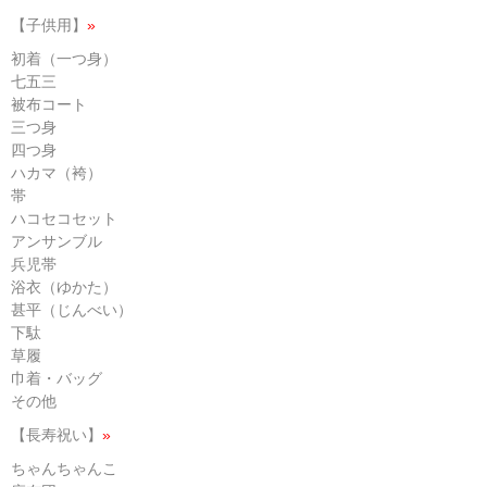
【子供用】
»
初着（一つ身）
七五三
被布コート
三つ身
四つ身
ハカマ（袴）
帯
ハコセコセット
アンサンブル
兵児帯
浴衣（ゆかた）
甚平（じんべい）
下駄
草履
巾着・バッグ
その他
【長寿祝い】
»
ちゃんちゃんこ