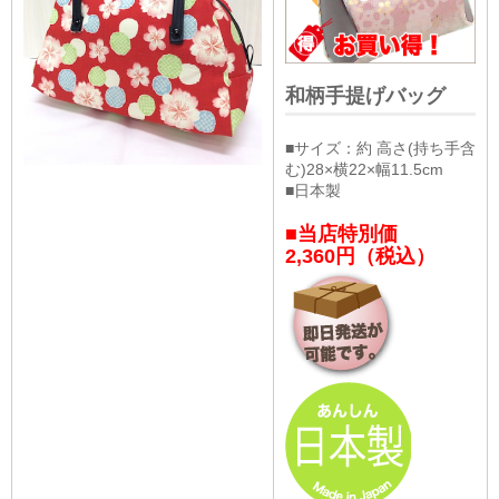
和柄手提げバッグ
■サイズ：約 高さ(持ち手含
む)28×横22×幅11.5cm
■日本製
■当店特別価
2,360円（税込）