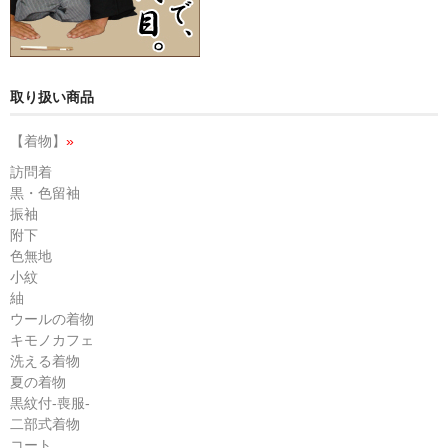
取り扱い商品
【着物】
»
訪問着
黒・色留袖
振袖
附下
色無地
小紋
紬
ウールの着物
キモノカフェ
洗える着物
夏の着物
黒紋付-喪服-
二部式着物
コート