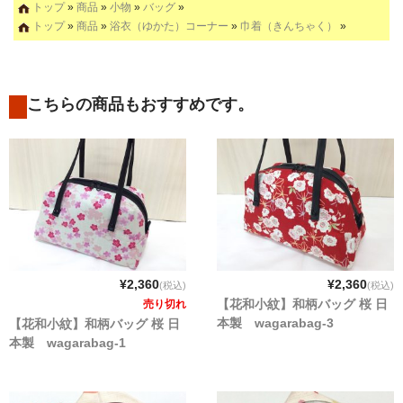
トップ
»
商品
»
小物
»
バッグ
»
トップ
»
商品
»
浴衣（ゆかた）コーナー
»
巾着（きんちゃく）
»
こちらの商品もおすすめです。
¥2,360
¥2,360
(税込)
(税込)
【花和小紋】和柄バッグ 桜 日
売り切れ
本製 wagarabag-3
【花和小紋】和柄バッグ 桜 日
本製 wagarabag-1