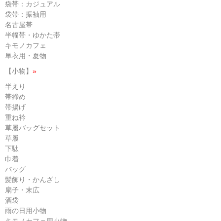
袋帯：カジュアル
袋帯：振袖用
名古屋帯
半幅帯・ゆかた帯
キモノカフェ
単衣用・夏物
【小物】
»
半えり
帯締め
帯揚げ
重ね衿
草履バッグセット
草履
下駄
巾着
バッグ
髪飾り・かんざし
扇子・末広
酒袋
雨の日用小物
キモノカフェ用小物