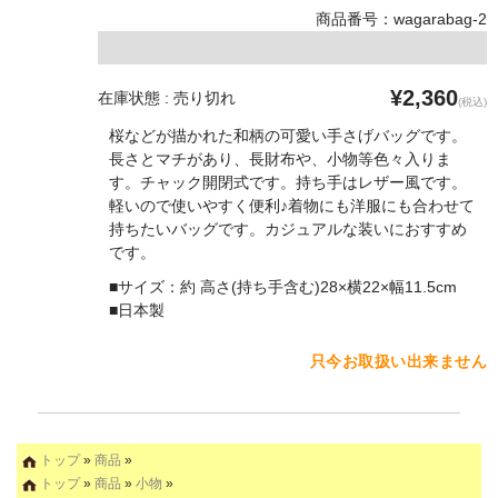
商品番号：wagarabag-2
¥2,360
在庫状態 : 売り切れ
(税込)
桜などが描かれた和柄の可愛い手さげバッグです。
長さとマチがあり、長財布や、小物等色々入りま
す。チャック開閉式です。持ち手はレザー風です。
軽いので使いやすく便利♪着物にも洋服にも合わせて
持ちたいバッグです。カジュアルな装いにおすすめ
です。
■サイズ：約 高さ(持ち手含む)28×横22×幅11.5cm
■日本製
只今お取扱い出来ません
トップ
»
商品
»
トップ
»
商品
»
小物
»