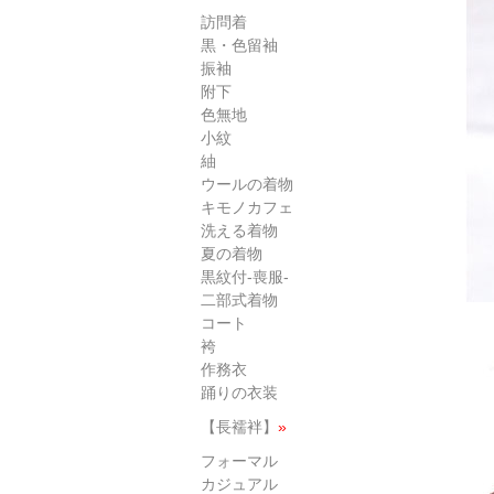
訪問着
黒・色留袖
振袖
附下
色無地
小紋
紬
ウールの着物
キモノカフェ
洗える着物
夏の着物
黒紋付-喪服-
二部式着物
コート
袴
作務衣
踊りの衣装
【長襦袢】
»
フォーマル
カジュアル