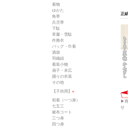
着物
ゆかた
正
角帯
兵児帯
下駄
草履・雪駄
作務衣
バッグ・巾着
酒袋
羽織紐
着装小物
扇子・末広
踊りの衣装
その他
【子供用】
»
初着（一つ身）
▶
七五三
せ
被布コート
三つ身
四つ身