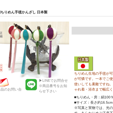
絹ちりめん手毬かんざし 日本製
ちりめん生地の手毬が可
が可憐です。一本でご使
▶LINEでお問合せ
使いしても素敵ですね。
※商品番号をお知
ゃれ着・浴衣まで幅広く
商品のお問い合
らせ下さい
■ちりめん・房：絹100
■サイズ：長さ約16.5c
※写真と実物では、光の
す。あらかじめご了承下