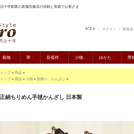
治十年創業の老舗呉服店の信頼と実績でお客さま
ゲスト
ログイン
新規会
【久五郎】
着物
»
帯
»
長襦袢
»
小物
»
ゆかた
»
男
トップ
»
商品
»
トップ
»
商品
»
小物
»
髪飾り・かんざし
»
正絹ちりめん手毬かんざし 日本製