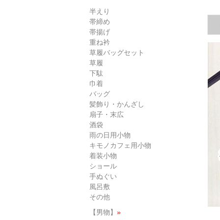
半えり
帯締め
帯揚げ
重ね衿
草履バッグセット
草履
下駄
巾着
バッグ
髪飾り・かんざし
扇子・末広
酒袋
雨の日用小物
キモノカフェ用小物
着装小物
ショール
手ぬぐい
風呂敷
その他
【男物】
»