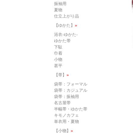
振袖用
夏物
仕立上がり品
【ゆかた】
»
浴衣-ゆかた-
ゆかた帯
下駄
巾着
小物
甚平
【帯】
»
袋帯：フォーマル
袋帯：カジュアル
袋帯：振袖用
名古屋帯
半幅帯・ゆかた帯
キモノカフェ
単衣用・夏物
【小物】
»