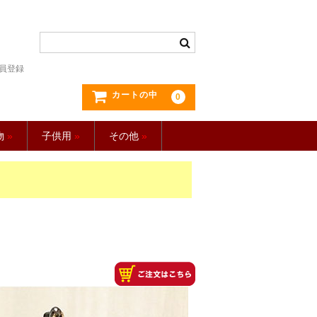
員登録
カートの中
0
物
»
子供用
»
その他
»