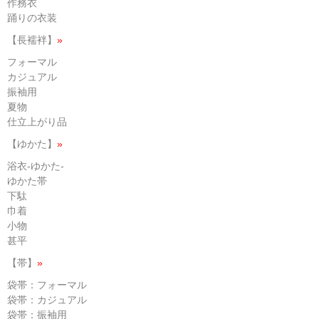
作務衣
踊りの衣装
【長襦袢】
»
フォーマル
カジュアル
振袖用
夏物
仕立上がり品
【ゆかた】
»
浴衣-ゆかた-
ゆかた帯
下駄
巾着
小物
甚平
【帯】
»
袋帯：フォーマル
袋帯：カジュアル
袋帯：振袖用