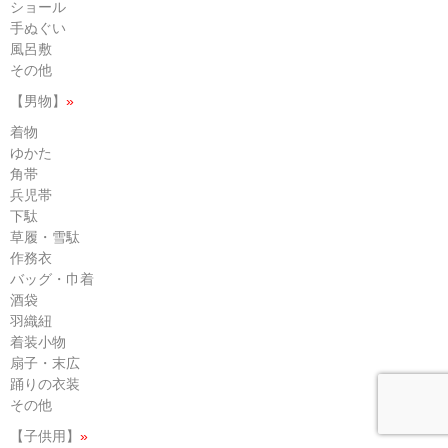
ショール
手ぬぐい
風呂敷
その他
【男物】
»
着物
ゆかた
角帯
兵児帯
下駄
草履・雪駄
作務衣
バッグ・巾着
酒袋
羽織紐
着装小物
扇子・末広
踊りの衣装
その他
【子供用】
»