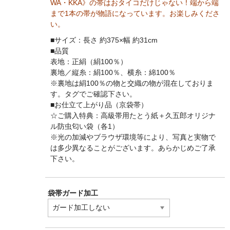
WA・KKA》の帯はおタイコだけじゃない！端から端
まで1本の帯が物語になっています。お楽しみくださ
い。
■サイズ：長さ 約375×幅 約31cm
■品質
表地：正絹（絹100％）
裏地／縦糸：絹100％、横糸：綿100％
※裏地は絹100％の物と交織の物が混在しておりま
す。タグでご確認下さい。
■お仕立て上がり品（京袋帯）
☆ご購入特典：高級帯用たとう紙＋久五郎オリジナ
ル防虫匂い袋（各1）
※光の加減やブラウザ環境等により、写真と実物で
は多少異なることがございます。あらかじめご了承
下さい。
袋帯ガード加工