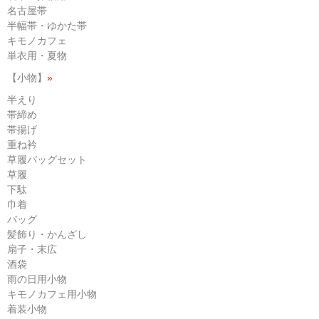
名古屋帯
半幅帯・ゆかた帯
キモノカフェ
単衣用・夏物
【小物】
»
半えり
帯締め
帯揚げ
重ね衿
草履バッグセット
草履
下駄
巾着
バッグ
髪飾り・かんざし
扇子・末広
酒袋
雨の日用小物
キモノカフェ用小物
着装小物