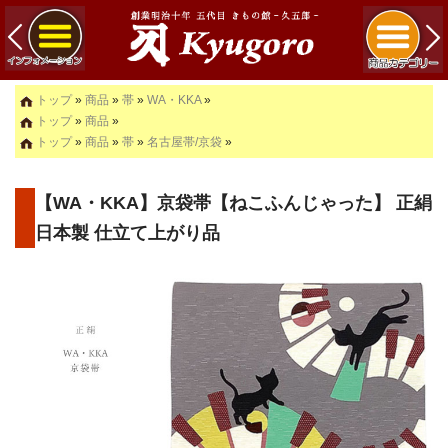
トップ
»
商品
»
帯
»
WA・KKA
»
トップ
»
商品
»
トップ
»
商品
»
帯
»
名古屋帯/京袋
»
【WA・KKA】京袋帯【ねこふんじゃった】 正絹
日本製 仕立て上がり品