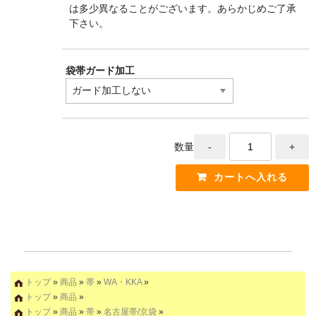
は多少異なることがございます。あらかじめご了承
下さい。
袋帯ガード加工
数量
トップ
»
商品
»
帯
»
WA・KKA
»
トップ
»
商品
»
トップ
»
商品
»
帯
»
名古屋帯/京袋
»