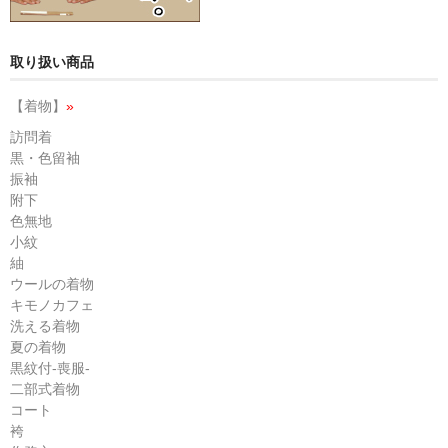
取り扱い商品
【着物】
»
訪問着
黒・色留袖
振袖
附下
色無地
小紋
紬
ウールの着物
キモノカフェ
洗える着物
夏の着物
黒紋付-喪服-
二部式着物
コート
袴