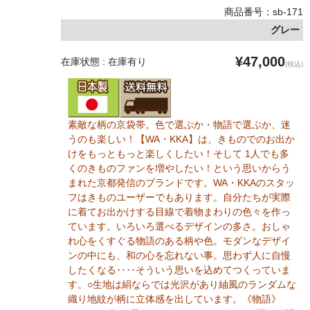
商品番号：sb-171
グレー
¥47,000
在庫状態 : 在庫有り
(税込)
素敵な柄の京袋帯。色で選ぶか・物語で選ぶか、迷
うのも楽しい！【WA・KKA】は、きものでのお出か
けをもっともっと楽しくしたい！そして 1人でも多
くのきものファンを増やしたい！という思いからう
まれた京都発信のブランドです。WA・KKAのスタッ
フはきものユーザーでもあります。自分たちが実際
に着てお出かけする目線で着物まわりの色々を作っ
ています。いろいろ選べるデザインの多さ。おしゃ
れ心をくすぐる物語のある柄や色。モダンなデザイ
ンの中にも、和の心を忘れない事。思わず人に自慢
したくなる‥‥そういう思いを込めてつくっていま
す。○生地は絹ならでは光沢があり紬風のランダムな
織り地紋が柄に立体感を出しています。《物語》