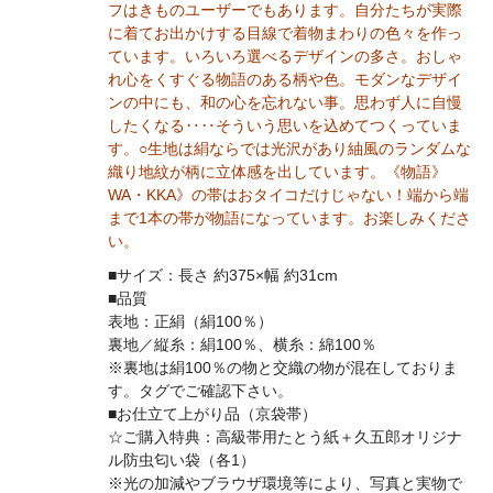
フはきものユーザーでもあります。自分たちが実際
に着てお出かけする目線で着物まわりの色々を作っ
ています。いろいろ選べるデザインの多さ。おしゃ
れ心をくすぐる物語のある柄や色。モダンなデザイ
ンの中にも、和の心を忘れない事。思わず人に自慢
したくなる‥‥そういう思いを込めてつくっていま
す。○生地は絹ならでは光沢があり紬風のランダムな
織り地紋が柄に立体感を出しています。《物語》
WA・KKA》の帯はおタイコだけじゃない！端から端
まで1本の帯が物語になっています。お楽しみくださ
い。
■サイズ：長さ 約375×幅 約31cm
■品質
表地：正絹（絹100％）
裏地／縦糸：絹100％、横糸：綿100％
※裏地は絹100％の物と交織の物が混在しておりま
す。タグでご確認下さい。
■お仕立て上がり品（京袋帯）
☆ご購入特典：高級帯用たとう紙＋久五郎オリジナ
ル防虫匂い袋（各1）
※光の加減やブラウザ環境等により、写真と実物で