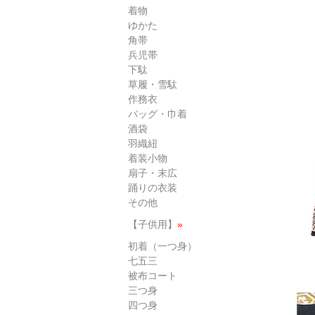
着物
ゆかた
角帯
兵児帯
下駄
草履・雪駄
作務衣
バッグ・巾着
酒袋
羽織紐
着装小物
扇子・末広
踊りの衣装
その他
【子供用】
»
初着（一つ身）
七五三
被布コート
三つ身
四つ身