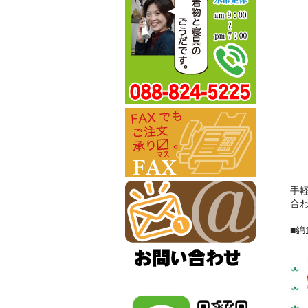
手
合
■綿