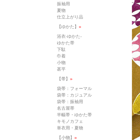
振袖用
夏物
仕立上がり品
【ゆかた】
»
浴衣-ゆかた-
ゆかた帯
下駄
巾着
小物
甚平
【帯】
»
袋帯：フォーマル
袋帯：カジュアル
袋帯：振袖用
名古屋帯
半幅帯・ゆかた帯
キモノカフェ
単衣用・夏物
【小物】
»