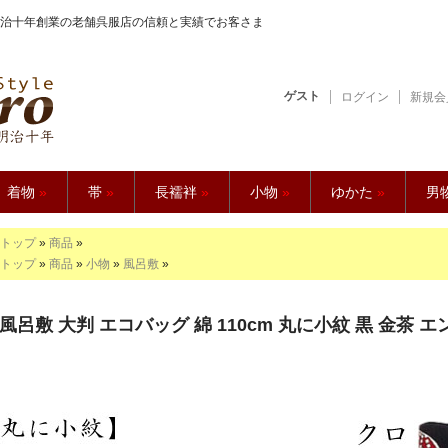
治十年創業の老舗呉服店の信頼と実績でお客さま
ゲスト
ログイン
新規会
【久五郎】
着物
»
帯
»
長襦袢
»
小物
»
ゆかた
»
男
トップ
»
商品
»
トップ
»
商品
»
小物
»
風呂敷
»
風呂敷 大判 エコバッグ 綿 110cm 丸に小紋 黒 金茶 エ