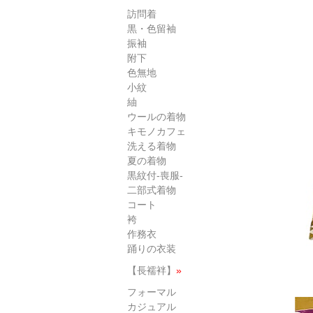
訪問着
黒・色留袖
振袖
附下
色無地
小紋
紬
ウールの着物
キモノカフェ
洗える着物
夏の着物
黒紋付-喪服-
二部式着物
コート
袴
作務衣
踊りの衣装
【長襦袢】
»
フォーマル
カジュアル