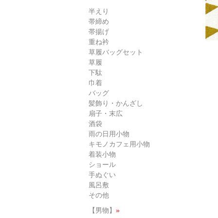
半えり
帯締め
帯揚げ
重ね衿
草履バッグセット
草履
下駄
巾着
バッグ
髪飾り・かんざし
扇子・末広
酒袋
雨の日用小物
キモノカフェ用小物
着装小物
ショール
手ぬぐい
風呂敷
その他
【男物】
»