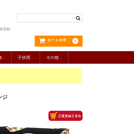
員登録
カートの中
0
物
»
子供用
»
その他
»
ンジ