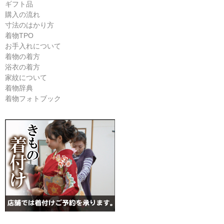
ギフト品
購入の流れ
寸法のはかり方
着物TPO
お手入れについて
着物の着方
浴衣の着方
家紋について
着物辞典
着物フォトブック