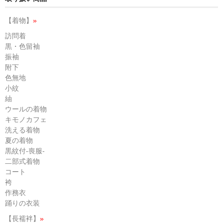
【着物】
»
訪問着
黒・色留袖
振袖
附下
色無地
小紋
紬
ウールの着物
キモノカフェ
洗える着物
夏の着物
黒紋付-喪服-
二部式着物
コート
袴
作務衣
踊りの衣装
【長襦袢】
»