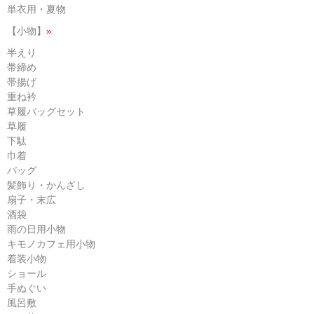
単衣用・夏物
【小物】
»
半えり
帯締め
帯揚げ
重ね衿
草履バッグセット
草履
下駄
巾着
バッグ
髪飾り・かんざし
扇子・末広
酒袋
雨の日用小物
キモノカフェ用小物
着装小物
ショール
手ぬぐい
風呂敷