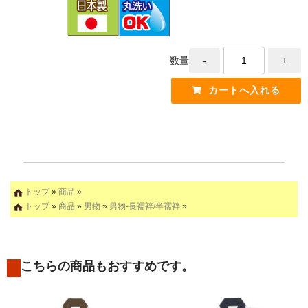
数量
トップ
»
商品
»
トップ
»
商品
»
男物
»
男物-長襦袢/半襦袢
»
こちらの商品もおすすめです。