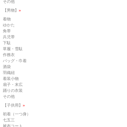
その他
【男物】
»
着物
ゆかた
角帯
兵児帯
下駄
草履・雪駄
作務衣
バッグ・巾着
酒袋
羽織紐
着装小物
扇子・末広
踊りの衣装
その他
【子供用】
»
初着（一つ身）
七五三
被布コート