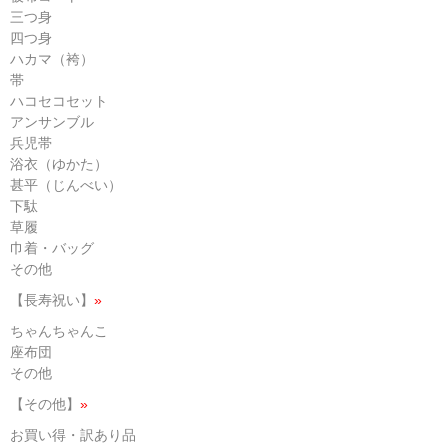
三つ身
四つ身
ハカマ（袴）
帯
ハコセコセット
アンサンブル
兵児帯
浴衣（ゆかた）
甚平（じんべい）
下駄
草履
巾着・バッグ
その他
【長寿祝い】
»
ちゃんちゃんこ
座布団
その他
【その他】
»
お買い得・訳あり品