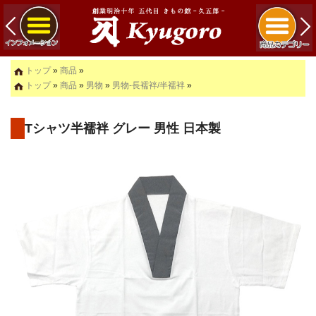
トップ
»
商品
»
トップ
»
商品
»
男物
»
男物-長襦袢/半襦袢
»
Tシャツ半襦袢 グレー 男性 日本製