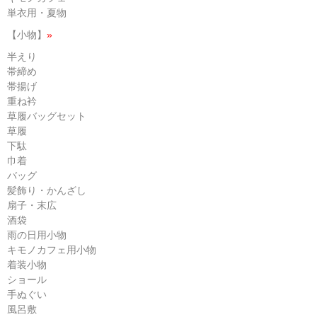
単衣用・夏物
【小物】
»
半えり
帯締め
帯揚げ
重ね衿
草履バッグセット
草履
下駄
巾着
バッグ
髪飾り・かんざし
扇子・末広
酒袋
雨の日用小物
キモノカフェ用小物
着装小物
ショール
手ぬぐい
風呂敷