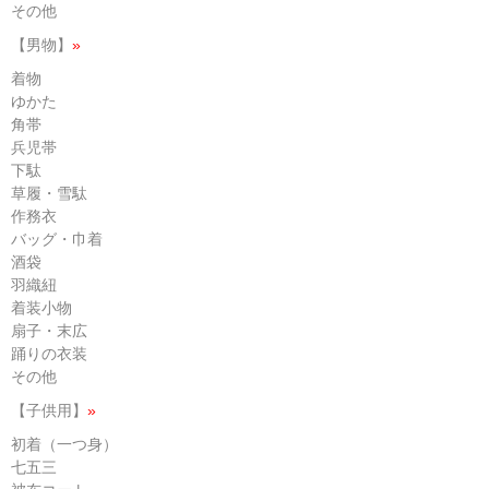
その他
【男物】
»
着物
ゆかた
角帯
兵児帯
下駄
草履・雪駄
作務衣
バッグ・巾着
酒袋
羽織紐
着装小物
扇子・末広
踊りの衣装
その他
【子供用】
»
初着（一つ身）
七五三