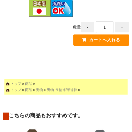
数量
トップ
»
商品
»
トップ
»
商品
»
男物
»
男物-長襦袢/半襦袢
»
こちらの商品もおすすめです。