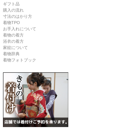
ギフト品
購入の流れ
寸法のはかり方
着物TPO
お手入れについて
着物の着方
浴衣の着方
家紋について
着物辞典
着物フォトブック