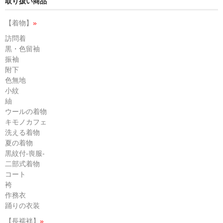
取り扱い商品
【着物】
»
訪問着
黒・色留袖
振袖
附下
色無地
小紋
紬
ウールの着物
キモノカフェ
洗える着物
夏の着物
黒紋付-喪服-
二部式着物
コート
袴
作務衣
踊りの衣装
【長襦袢】
»