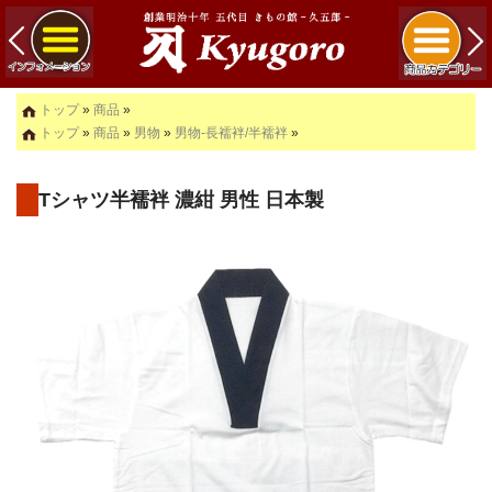
トップ
»
商品
»
トップ
»
商品
»
男物
»
男物-長襦袢/半襦袢
»
Tシャツ半襦袢 濃紺 男性 日本製