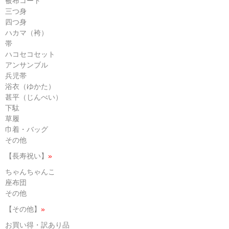
被布コート
三つ身
四つ身
ハカマ（袴）
帯
ハコセコセット
アンサンブル
兵児帯
浴衣（ゆかた）
甚平（じんべい）
下駄
草履
巾着・バッグ
その他
【長寿祝い】
»
ちゃんちゃんこ
座布団
その他
【その他】
»
お買い得・訳あり品