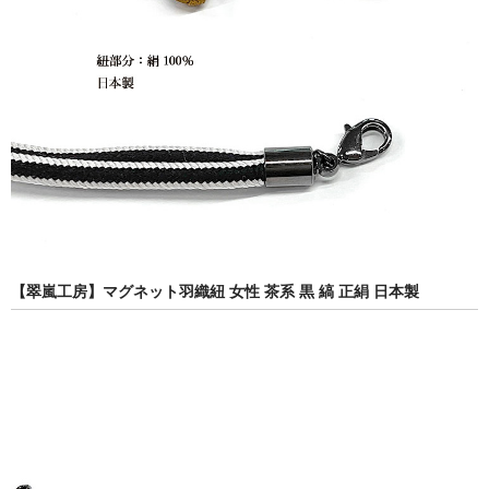
【翠嵐工房】マグネット羽織紐 女性 茶系 黒 縞 正絹 日本製