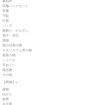
重ね衿
草履バッグセット
草履
下駄
巾着
バッグ
髪飾り・かんざし
扇子・末広
酒袋
雨の日用小物
キモノカフェ用小物
着装小物
ショール
手ぬぐい
風呂敷
その他
【男物】
»
着物
ゆかた
角帯
兵児帯