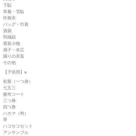
下駄
草履・雪駄
作務衣
バッグ・巾着
酒袋
羽織紐
着装小物
扇子・末広
踊りの衣装
その他
【子供用】
»
初着（一つ身）
七五三
被布コート
三つ身
四つ身
ハカマ（袴）
帯
ハコセコセット
アンサンブル