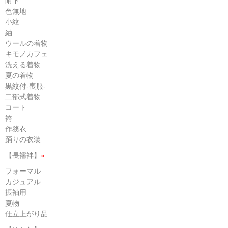
附下
色無地
小紋
紬
ウールの着物
キモノカフェ
洗える着物
夏の着物
黒紋付-喪服-
二部式着物
コート
袴
作務衣
踊りの衣装
【長襦袢】
»
フォーマル
カジュアル
振袖用
夏物
仕立上がり品