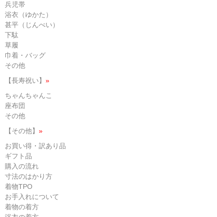
兵児帯
浴衣（ゆかた）
甚平（じんべい）
下駄
草履
巾着・バッグ
その他
【長寿祝い】
»
ちゃんちゃんこ
座布団
その他
【その他】
»
お買い得・訳あり品
ギフト品
購入の流れ
寸法のはかり方
着物TPO
お手入れについて
着物の着方
浴衣の着方