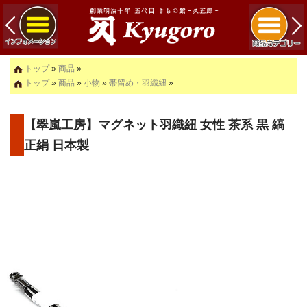
トップ
»
商品
»
トップ
»
商品
»
小物
»
帯留め・羽織紐
»
【翠嵐工房】マグネット羽織紐 女性 茶系 黒 縞
正絹 日本製