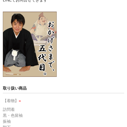
取り扱い商品
【着物】
»
訪問着
黒・色留袖
振袖