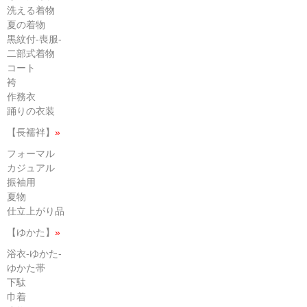
洗える着物
夏の着物
黒紋付-喪服-
二部式着物
コート
袴
作務衣
踊りの衣装
【長襦袢】
»
フォーマル
カジュアル
振袖用
夏物
仕立上がり品
【ゆかた】
»
浴衣-ゆかた-
ゆかた帯
下駄
巾着