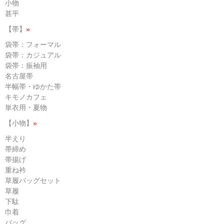
小物
甚平
【帯】
»
袋帯：フォーマル
袋帯：カジュアル
袋帯：振袖用
名古屋帯
半幅帯・ゆかた帯
キモノカフェ
単衣用・夏物
【小物】
»
半えり
帯締め
帯揚げ
重ね衿
草履バッグセット
草履
下駄
巾着
バッグ