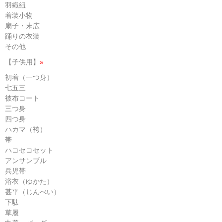
羽織紐
着装小物
扇子・末広
踊りの衣装
その他
【子供用】
»
初着（一つ身）
七五三
被布コート
三つ身
四つ身
ハカマ（袴）
帯
ハコセコセット
アンサンブル
兵児帯
浴衣（ゆかた）
甚平（じんべい）
下駄
草履