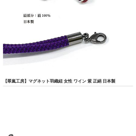
【翠嵐工房】マグネット羽織紐 女性 ワイン 紫 正絹 日本製