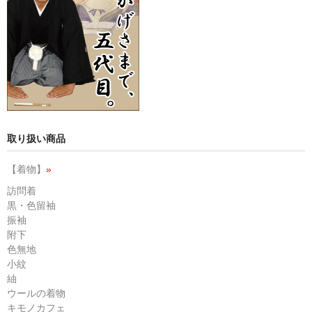
取り扱い商品
【着物】
»
訪問着
黒・色留袖
振袖
附下
色無地
小紋
紬
ウールの着物
キモノカフェ