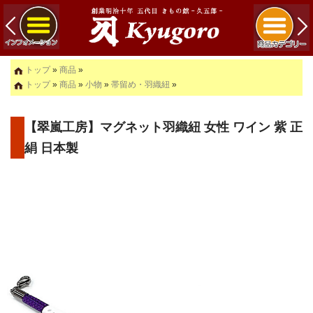
トップ
»
商品
»
トップ
»
商品
»
小物
»
帯留め・羽織紐
»
【翠嵐工房】マグネット羽織紐 女性 ワイン 紫 正
絹 日本製