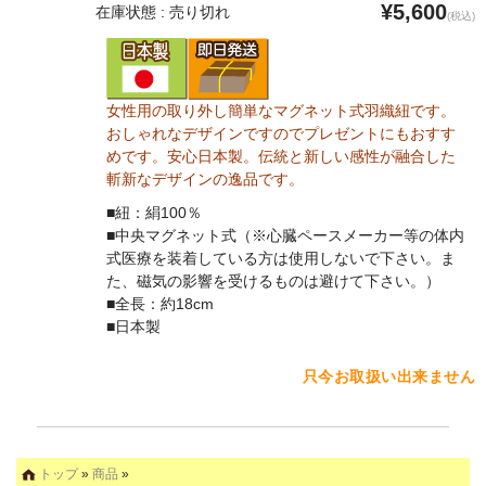
¥5,600
在庫状態 : 売り切れ
(税込)
女性用の取り外し簡単なマグネット式羽織紐です。
おしゃれなデザインですのでプレゼントにもおすす
めです。安心日本製。伝統と新しい感性が融合した
斬新なデザインの逸品です。
■紐：絹100％
■中央マグネット式（※心臓ペースメーカー等の体内
式医療を装着している方は使用しないで下さい。ま
た、磁気の影響を受けるものは避けて下さい。）
■全長：約18cm
■日本製
只今お取扱い出来ません
トップ
»
商品
»