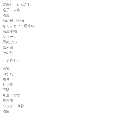
髪飾り・かんざし
扇子・末広
酒袋
雨の日用小物
キモノカフェ用小物
着装小物
ショール
手ぬぐい
風呂敷
その他
【男物】
»
着物
ゆかた
角帯
兵児帯
下駄
草履・雪駄
作務衣
バッグ・巾着
酒袋