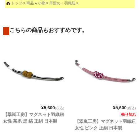
トップ
»
商品
»
小物
»
帯留め・羽織紐
»
こちらの商品もおすすめです。
¥5,600
¥5,600
(税込)
(税込)
【翠嵐工房】マグネット羽織紐
売り切れ
女性 茶系 黒 縞 正絹 日本製
【翠嵐工房】マグネット羽織紐
女性 ピンク 正絹 日本製