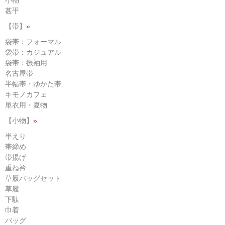
甚平
【帯】
»
袋帯：フォーマル
袋帯：カジュアル
袋帯：振袖用
名古屋帯
半幅帯・ゆかた帯
キモノカフェ
単衣用・夏物
【小物】
»
半えり
帯締め
帯揚げ
重ね衿
草履バッグセット
草履
下駄
巾着
バッグ