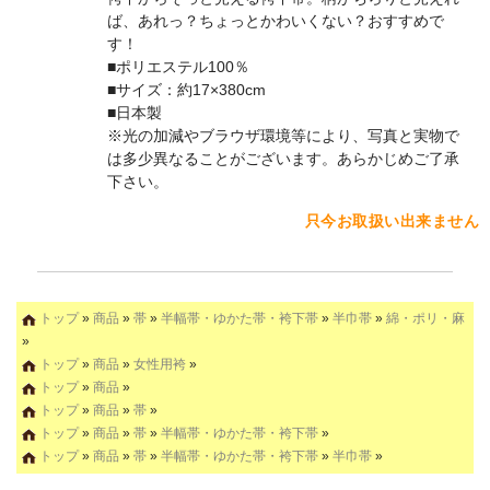
ば、あれっ？ちょっとかわいくない？おすすめで
す！
■ポリエステル100％
■サイズ：約17×380cm
■日本製
※光の加減やブラウザ環境等により、写真と実物で
は多少異なることがございます。あらかじめご了承
下さい。
只今お取扱い出来ません
トップ
»
商品
»
帯
»
半幅帯・ゆかた帯・袴下帯
»
半巾帯
»
綿・ポリ・麻
»
トップ
»
商品
»
女性用袴
»
トップ
»
商品
»
トップ
»
商品
»
帯
»
トップ
»
商品
»
帯
»
半幅帯・ゆかた帯・袴下帯
»
トップ
»
商品
»
帯
»
半幅帯・ゆかた帯・袴下帯
»
半巾帯
»