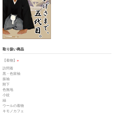
取り扱い商品
【着物】
»
訪問着
黒・色留袖
振袖
附下
色無地
小紋
紬
ウールの着物
キモノカフェ