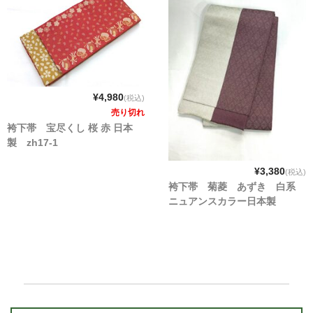
¥4,980
(税込)
売り切れ
袴下帯 宝尽くし 桜 赤 日本
製 zh17-1
¥3,380
(税込)
袴下帯 菊菱 あずき 白系
ニュアンスカラー日本製