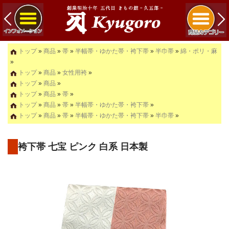
トップ
»
商品
»
帯
»
半幅帯・ゆかた帯・袴下帯
»
半巾帯
»
綿・ポリ・麻
»
トップ
»
商品
»
女性用袴
»
トップ
»
商品
»
トップ
»
商品
»
帯
»
トップ
»
商品
»
帯
»
半幅帯・ゆかた帯・袴下帯
»
トップ
»
商品
»
帯
»
半幅帯・ゆかた帯・袴下帯
»
半巾帯
»
袴下帯 七宝 ピンク 白系 日本製