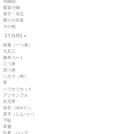
羽織紐
着装小物
扇子・末広
踊りの衣装
その他
【子供用】
»
初着（一つ身）
七五三
被布コート
三つ身
四つ身
ハカマ（袴）
帯
ハコセコセット
アンサンブル
兵児帯
浴衣（ゆかた）
甚平（じんべい）
下駄
草履
巾着・バッグ