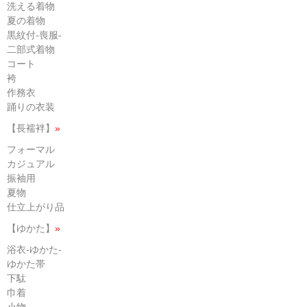
洗える着物
夏の着物
黒紋付-喪服-
二部式着物
コート
袴
作務衣
踊りの衣装
【長襦袢】
»
フォーマル
カジュアル
振袖用
夏物
仕立上がり品
【ゆかた】
»
浴衣-ゆかた-
ゆかた帯
下駄
巾着
小物