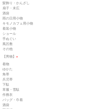
髪飾り・かんざし
扇子・末広
酒袋
雨の日用小物
キモノカフェ用小物
着装小物
ショール
手ぬぐい
風呂敷
その他
【男物】
»
着物
ゆかた
角帯
兵児帯
下駄
草履・雪駄
作務衣
バッグ・巾着
酒袋