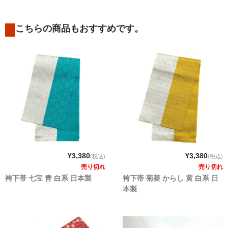
こちらの商品もおすすめです。
¥3,380
¥3,380
(税込)
(税込)
売り切れ
売り切れ
袴下帯 七宝 青 白系 日本製
袴下帯 菊菱 からし 黄 白系 日
本製