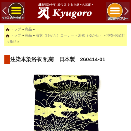
トップ
»
商品
»
トップ
»
商品
»
浴衣（ゆかた）コーナー
»
浴衣（ゆかた）
»
浴衣-お値打
ち商品
»
注染本染浴衣 乱菊 日本製 260414-01