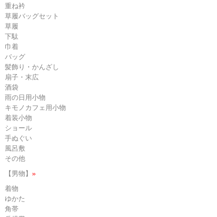
重ね衿
草履バッグセット
草履
下駄
巾着
バッグ
髪飾り・かんざし
扇子・末広
酒袋
雨の日用小物
キモノカフェ用小物
着装小物
ショール
手ぬぐい
風呂敷
その他
【男物】
»
着物
ゆかた
角帯