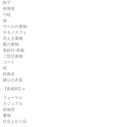
附下
色無地
小紋
紬
ウールの着物
キモノカフェ
洗える着物
夏の着物
黒紋付-喪服-
二部式着物
コート
袴
作務衣
踊りの衣装
【長襦袢】
»
フォーマル
カジュアル
振袖用
夏物
仕立上がり品