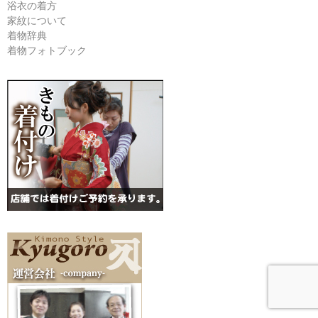
浴衣の着方
家紋について
着物辞典
着物フォトブック