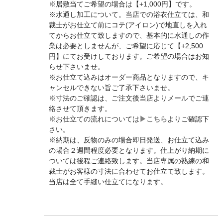
※居敷当てご希望の場合は【+1,000円】です。
※水通し加工について。当店での浴衣仕立ては、和
裁士がお仕立て前にコテ(アイロン)で地直しを入れ
てからお仕立て致しますので、基本的に水通しの作
業は必要としませんが、ご希望に応じて【+2,500
円】にてお受けしております。ご希望の場合はお知
らせ下さいませ。
※お仕立て込みはオーダー商品となりますので、キ
ャンセルできない旨ご了承下さいませ。
※寸法のご確認は、ご注文後当店よりメールでご連
絡させて頂きます。
※お仕立ての流れについては
▶︎こちら
よりご確認下
さい。
※納期は、反物のみの場合即日発送、お仕立て込み
の場合２週間程度必要となります。仕上がり納期に
ついては後程ご連絡致します。当店専属の熟練の和
裁士がお客様の寸法に合わせてお仕立て致します。
当店は全て手縫い仕立てになります。