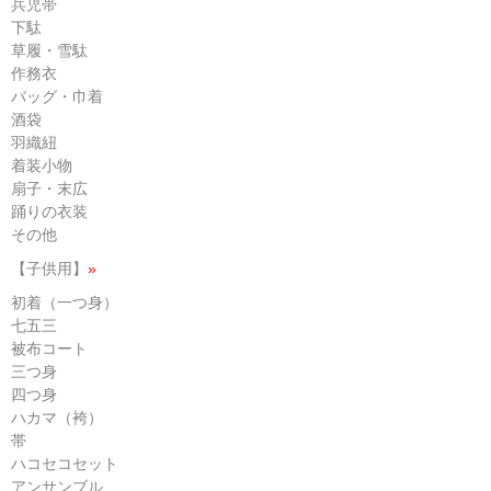
兵児帯
下駄
草履・雪駄
作務衣
バッグ・巾着
酒袋
羽織紐
着装小物
扇子・末広
踊りの衣装
その他
【子供用】
»
初着（一つ身）
七五三
被布コート
三つ身
四つ身
ハカマ（袴）
帯
ハコセコセット
アンサンブル