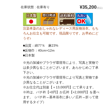
¥35,200
在庫状態 : 在庫有り
(税込)
注染本染のおしゃれなレディース用反物浴衣。もち
ろんお仕立も可能です。現品限りです。お早めにど
うぞ♪
■品質：綿77％ 麻23%
■反物巾：40cm×12m
■日本製
※光の加減やブラウザ環境等により、写真と実物で
は多少異なることがございます。あらかじめご了承
下さい。
※光の加減やブラウザ環境等により写真と実物で多
少異なることがございます。
※お仕立代は別途【＋13,000円】にて承ります。
※衿は、バチ衿【+0円】か広衿【+2,000円】を選べ
ます。（バチ衿→基本浴衣に多い／広衿→折って使
用するタイプ）