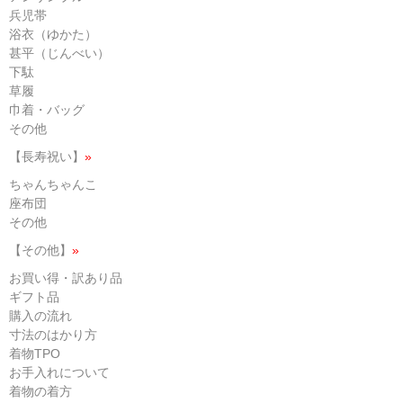
兵児帯
浴衣（ゆかた）
甚平（じんべい）
下駄
草履
巾着・バッグ
その他
【長寿祝い】
»
ちゃんちゃんこ
座布団
その他
【その他】
»
お買い得・訳あり品
ギフト品
購入の流れ
寸法のはかり方
着物TPO
お手入れについて
着物の着方