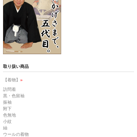
取り扱い商品
【着物】
»
訪問着
黒・色留袖
振袖
附下
色無地
小紋
紬
ウールの着物