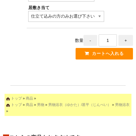
居敷き当て
数量
トップ
»
商品
»
トップ
»
商品
»
男物
»
男物浴衣（ゆかた）/甚平（じんべい）
»
男物浴衣
»