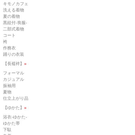
キモノカフェ
洗える着物
夏の着物
黒紋付-喪服-
二部式着物
コート
袴
作務衣
踊りの衣装
【長襦袢】
»
フォーマル
カジュアル
振袖用
夏物
仕立上がり品
【ゆかた】
»
浴衣-ゆかた-
ゆかた帯
下駄