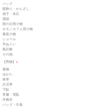
バッグ
髪飾り・かんざし
扇子・末広
酒袋
雨の日用小物
キモノカフェ用小物
着装小物
ショール
手ぬぐい
風呂敷
その他
【男物】
»
着物
ゆかた
角帯
兵児帯
下駄
草履・雪駄
作務衣
バッグ・巾着