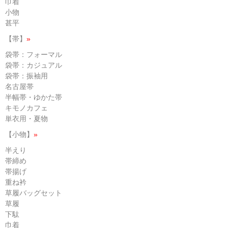
巾着
小物
甚平
【帯】
»
袋帯：フォーマル
袋帯：カジュアル
袋帯：振袖用
名古屋帯
半幅帯・ゆかた帯
キモノカフェ
単衣用・夏物
【小物】
»
半えり
帯締め
帯揚げ
重ね衿
草履バッグセット
草履
下駄
巾着