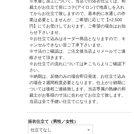
※水通し加工について。当店での浴衣仕立ては、和
裁士がお仕立て前にコテ(アイロン)で地直しを入れ
てからお仕立て致しますので、基本的に水通しの作
業は必要としませんが、ご希望に応じて【+2,500
円】にてお受けしております。ご希望の場合はお知
らせ下さいませ。
※お仕立て込みはオーダー商品となりますので、キ
ャンセルできない旨ご了承下さいませ。
※寸法のご確認は、ご注文後当店よりメールでご連
絡させて頂きます。
※お仕立ての流れについては
▶︎こちら
よりご確認下
さい。
※納期は、反物のみの場合即日発送、お仕立て込み
の場合２週間程度必要となります。仕上がり納期に
ついては後程ご連絡致します。当店専属の熟練の和
裁士がお客様の寸法に合わせてお仕立て致します。
当店は全て手縫い仕立てになります。
浴衣仕立て（男性／女性）