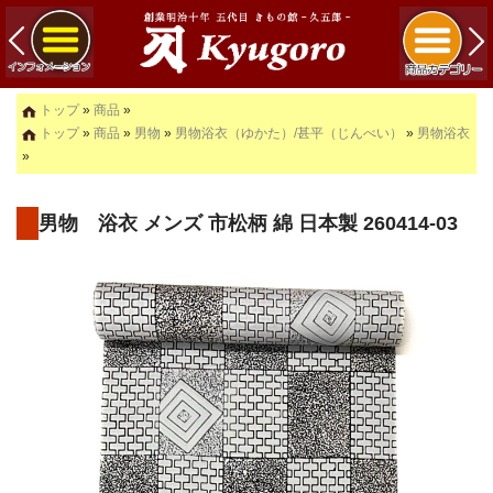
トップ
»
商品
»
トップ
»
商品
»
男物
»
男物浴衣（ゆかた）/甚平（じんべい）
»
男物浴衣
»
男物 浴衣 メンズ 市松柄 綿 日本製 260414-03