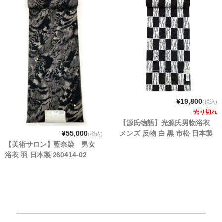
¥19,800
(税込)
売り切れ
【源氏物語】光源氏男物浴衣
メンズ 反物 白 黒 市松 日本製
¥55,000
(税込)
【美術サロン】藍奈染 男女
浴衣 羽 日本製 260414-02