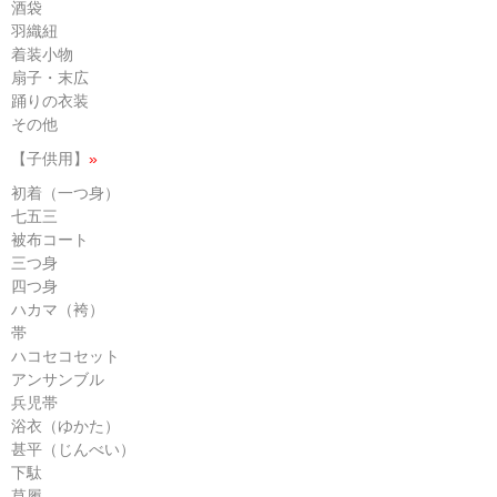
酒袋
羽織紐
着装小物
扇子・末広
踊りの衣装
その他
【子供用】
»
初着（一つ身）
七五三
被布コート
三つ身
四つ身
ハカマ（袴）
帯
ハコセコセット
アンサンブル
兵児帯
浴衣（ゆかた）
甚平（じんべい）
下駄
草履