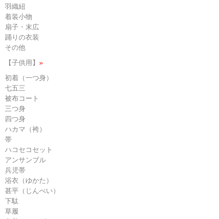
羽織紐
着装小物
扇子・末広
踊りの衣装
その他
【子供用】
»
初着（一つ身）
七五三
被布コート
三つ身
四つ身
ハカマ（袴）
帯
ハコセコセット
アンサンブル
兵児帯
浴衣（ゆかた）
甚平（じんべい）
下駄
草履