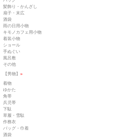
髪飾り・かんざし
扇子・末広
酒袋
雨の日用小物
キモノカフェ用小物
着装小物
ショール
手ぬぐい
風呂敷
その他
【男物】
»
着物
ゆかた
角帯
兵児帯
下駄
草履・雪駄
作務衣
バッグ・巾着
酒袋