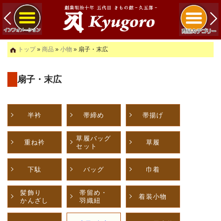
トップ
»
商品
»
小物
» 扇子・末広
扇子・末広
半衿
帯締め
帯揚げ
草履バッグ
重ね衿
草履
セット
下駄
バッグ
巾着
髪飾り
帯留め・
着装小物
かんざし
羽織紐