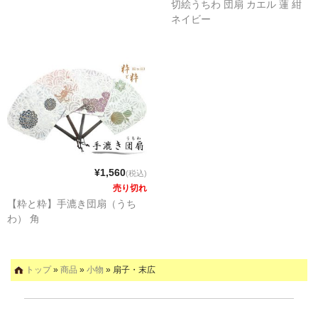
切絵うちわ 団扇 カエル 蓮 紺
ネイビー
¥1,560
(税込)
売り切れ
【粋と粋】手漉き団扇（うち
わ） 角
トップ
»
商品
»
小物
» 扇子・末広