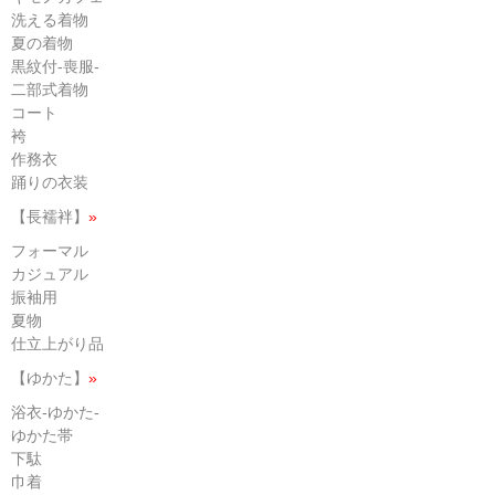
洗える着物
夏の着物
黒紋付-喪服-
二部式着物
コート
袴
作務衣
踊りの衣装
【長襦袢】
»
フォーマル
カジュアル
振袖用
夏物
仕立上がり品
【ゆかた】
»
浴衣-ゆかた-
ゆかた帯
下駄
巾着