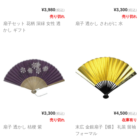
¥3,980
¥3,300
(税込)
(税込)
売り切れ
売り切れ
扇子セット 花柄 深緑 女性 透
扇子 透かし さわがに 水
かし ギフト
¥3,300
¥4,500
(税込)
(税込)
売り切れ
在庫有り
扇子 透かし 桔梗 紫
末広 金銀扇子【蝶】 礼装 留袖
フォーマル