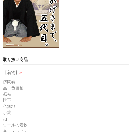
取り扱い商品
【着物】
»
訪問着
黒・色留袖
振袖
附下
色無地
小紋
紬
ウールの着物
キモノカフェ