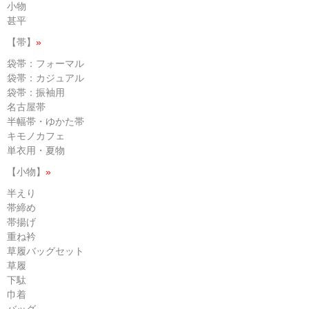
小物
甚平
【帯】
»
袋帯：フォーマル
袋帯：カジュアル
袋帯：振袖用
名古屋帯
半幅帯・ゆかた帯
キモノカフェ
単衣用・夏物
【小物】
»
半えり
帯締め
帯揚げ
重ね衿
草履バッグセット
草履
下駄
巾着
バッグ