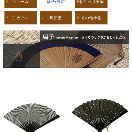
ショール
扇子/末広
雨の日用小物
手ぬぐい
風呂敷
その他小物