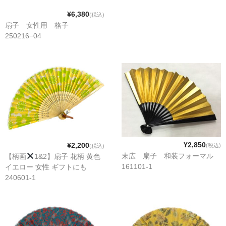
¥6,380
(税込)
扇子 女性用 格子
250216−04
¥2,850
¥2,200
(税込)
(税込)
末広 扇子 和装フォーマル
【柄画
1&2】扇子 花柄 黄色
161101-1
イエロー 女性 ギフトにも
240601-1