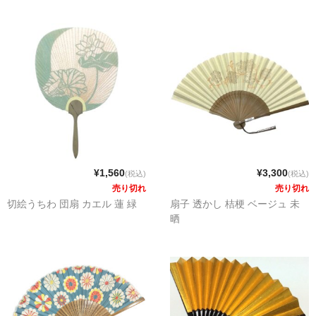
¥1,560
¥3,300
(税込)
(税込)
売り切れ
売り切れ
切絵うちわ 団扇 カエル 蓮 緑
扇子 透かし 桔梗 ベージュ 未
晒