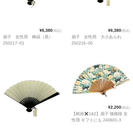
¥6,380
¥6,380
(税込)
(税込)
扇子 女性用 棒縞（黒）
扇子 女性用 大小あられ
250217−01
250216−05
¥2,200
(税込)
【柄画
1&2】扇子 猫模様 女
性用 ギフトにも 240601-3