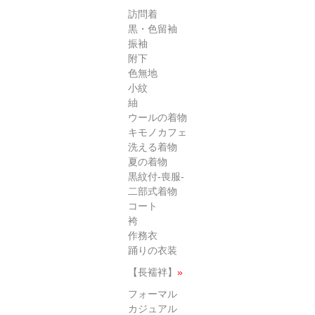
訪問着
黒・色留袖
振袖
附下
色無地
小紋
紬
ウールの着物
キモノカフェ
洗える着物
夏の着物
黒紋付-喪服-
二部式着物
コート
袴
作務衣
踊りの衣装
【長襦袢】
»
フォーマル
カジュアル