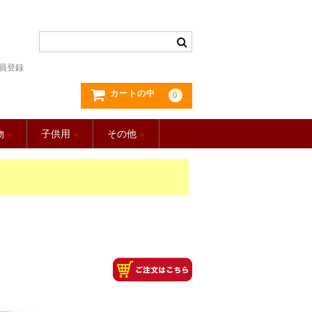
員登録
カートの中
0
物
»
子供用
»
その他
»