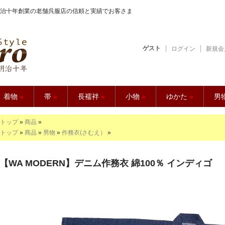
治十年創業の老舗呉服店の信頼と実績でお客さま
ゲスト
ログイン
新規会
【久五郎】
着物
»
帯
»
長襦袢
»
小物
»
ゆかた
»
男
トップ
»
商品
»
トップ
»
商品
»
男物
»
作務衣(さむえ）
»
【WA MODERN】デニム作務衣 綿100％ インディゴ