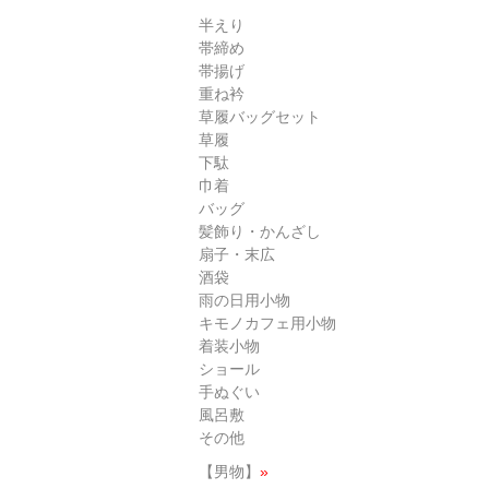
半えり
帯締め
帯揚げ
重ね衿
草履バッグセット
草履
下駄
巾着
バッグ
髪飾り・かんざし
扇子・末広
酒袋
雨の日用小物
キモノカフェ用小物
着装小物
ショール
手ぬぐい
風呂敷
その他
【男物】
»