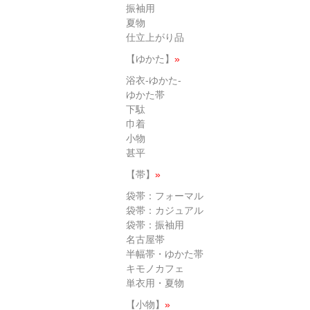
振袖用
夏物
仕立上がり品
【ゆかた】
»
浴衣-ゆかた-
ゆかた帯
下駄
巾着
小物
甚平
【帯】
»
袋帯：フォーマル
袋帯：カジュアル
袋帯：振袖用
名古屋帯
半幅帯・ゆかた帯
キモノカフェ
単衣用・夏物
【小物】
»