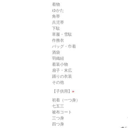
着物
ゆかた
角帯
兵児帯
下駄
草履・雪駄
作務衣
バッグ・巾着
酒袋
羽織紐
着装小物
扇子・末広
踊りの衣装
その他
【子供用】
»
初着（一つ身）
七五三
被布コート
三つ身
四つ身