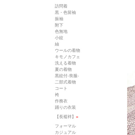
訪問着
黒・色留袖
振袖
附下
色無地
小紋
紬
ウールの着物
キモノカフェ
洗える着物
夏の着物
黒紋付-喪服-
二部式着物
コート
袴
作務衣
踊りの衣装
【長襦袢】
»
フォーマル
カジュアル