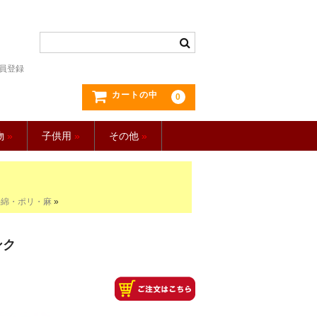
員登録
カートの中
0
物
»
子供用
»
その他
»
-綿・ポリ・麻
»
ンク