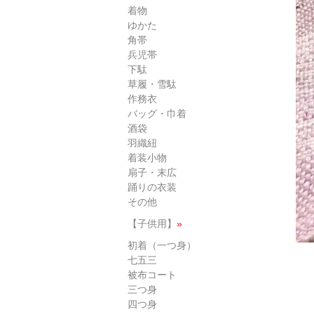
着物
ゆかた
角帯
兵児帯
下駄
草履・雪駄
作務衣
バッグ・巾着
酒袋
羽織紐
着装小物
扇子・末広
踊りの衣装
その他
【子供用】
»
初着（一つ身）
七五三
被布コート
三つ身
四つ身