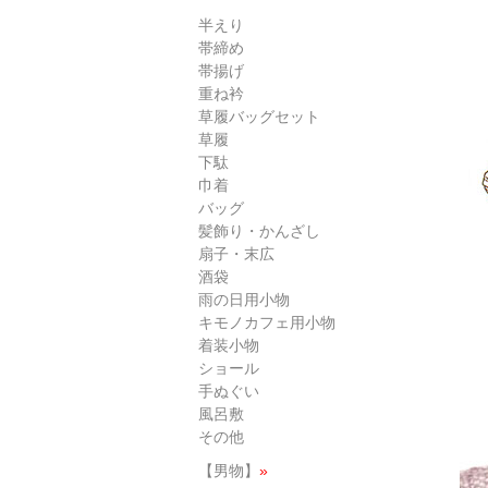
半えり
帯締め
帯揚げ
重ね衿
草履バッグセット
草履
下駄
巾着
バッグ
髪飾り・かんざし
扇子・末広
酒袋
雨の日用小物
キモノカフェ用小物
着装小物
ショール
手ぬぐい
風呂敷
その他
【男物】
»