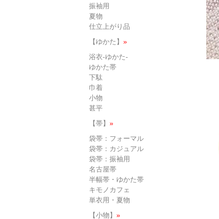
振袖用
夏物
仕立上がり品
【ゆかた】
»
浴衣-ゆかた-
ゆかた帯
下駄
巾着
小物
甚平
【帯】
»
袋帯：フォーマル
袋帯：カジュアル
袋帯：振袖用
名古屋帯
半幅帯・ゆかた帯
キモノカフェ
単衣用・夏物
【小物】
»