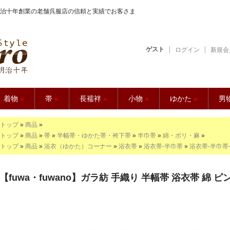
治十年創業の老舗呉服店の信頼と実績でお客さま
ゲスト
ログイン
新規会
【久五郎】
着物
»
帯
»
長襦袢
»
小物
»
ゆかた
»
男
トップ
»
商品
»
トップ
»
商品
»
帯
»
半幅帯・ゆかた帯・袴下帯
»
半巾帯
»
綿・ポリ・麻
»
トップ
»
商品
»
浴衣（ゆかた）コーナー
»
浴衣帯
»
浴衣帯-半巾帯
»
浴衣帯-半巾帯
【fuwa・fuwano】ガラ紡 手織り 半幅帯 浴衣帯 綿 ピ